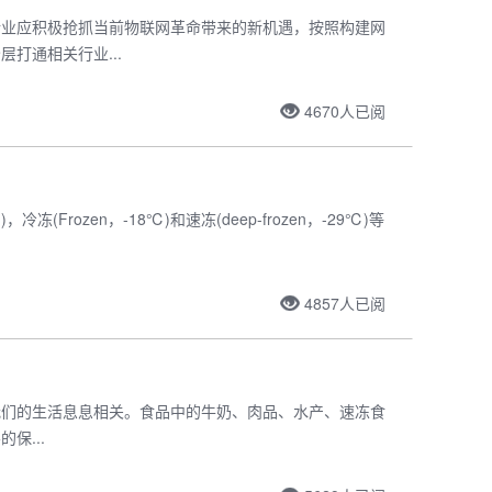
行业应积极抢抓当前物联网革命带来的新机遇，按照构建网
打通相关行业...
4670
人已阅
(Frozen，-18℃)和速冻(deep-frozen，-29℃)等
4857
人已阅
它与我们的生活息息相关。食品中的牛奶、肉品、水产、速冻食
保...