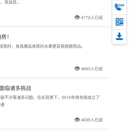
效益低...
4772
人已阅
趋势！
件成熟时，身具爆品体质的水果更容易脱颖而出。
4643
人已阅
仍面临诸多挑战
链不冷等诸多问题。在此背景下，2016年商务部成立了
互通
4635
人已阅