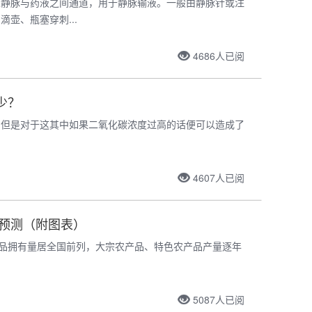
立静脉与药液之间通道，用于静脉输液。一般由静脉针或注
壶、瓶塞穿刺...
4686
人已阅
少？
，但是对于这其中如果二氧化碳浓度过高的话便可以造成了
4607
人已阅
景预测（附图表）
产品拥有量居全国前列，大宗农产品、特色农产品产量逐年
5087
人已阅